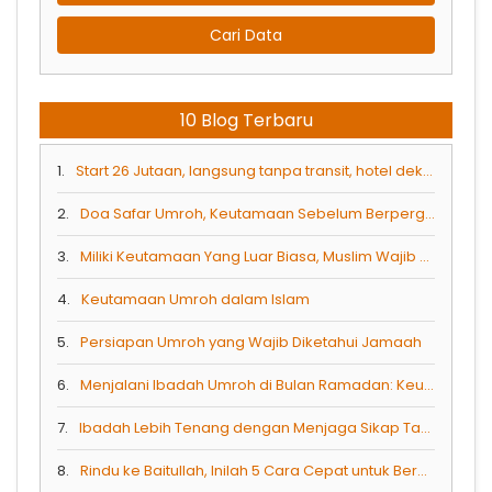
Cari Data
10 Blog Terbaru
1.
Start 26 Jutaan, langsung tanpa transit, hotel dekat Masjid — kuota Desember terbatas!
2.
Doa Safar Umroh, Keutamaan Sebelum Berpergian
3.
Miliki Keutamaan Yang Luar Biasa, Muslim Wajib Berkunjung Ke Masjidil Haram
4.
Keutamaan Umroh dalam Islam
5.
Persiapan Umroh yang Wajib Diketahui Jamaah
6.
Menjalani Ibadah Umroh di Bulan Ramadan: Keutamaan dan Tips Persiapan
7.
Ibadah Lebih Tenang dengan Menjaga Sikap Tawadhu Ketika Umrah
8.
Rindu ke Baitullah, Inilah 5 Cara Cepat untuk Berangkat Umrah