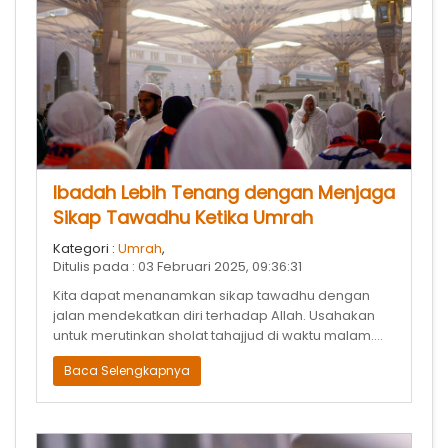
Ibadah Lebih Tenang dengan Menjaga
Sikap Tawadhu Ketika Umrah
Kategori :
Umrah
,
Ditulis pada : 03 Februari 2025, 09:36:31
Kita dapat menanamkan sikap tawadhu dengan
jalan mendekatkan diri terhadap Allah. Usahakan
untuk merutinkan sholat tahajjud di waktu malam.
Kemudian beristighfar ketika sahur,
Baca Selengkapnya