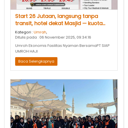
Start 26 Jutaan, langsung tanpa
transit, hotel dekat Masjid — kuota
Desember terbatas!
Kategori :
Umrah
,
Ditulis pada : 06 November 2025, 09:34:16
Umroh Ekonomis Fasilitas Nyaman BersamaPT SIAP
UMROH HAJI
Baca Selengkapnya