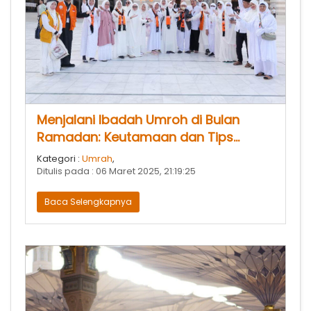
Menjalani Ibadah Umroh di Bulan
Ramadan: Keutamaan dan Tips
Persiapan
Kategori :
Umrah
,
Ditulis pada : 06 Maret 2025, 21:19:25
Baca Selengkapnya