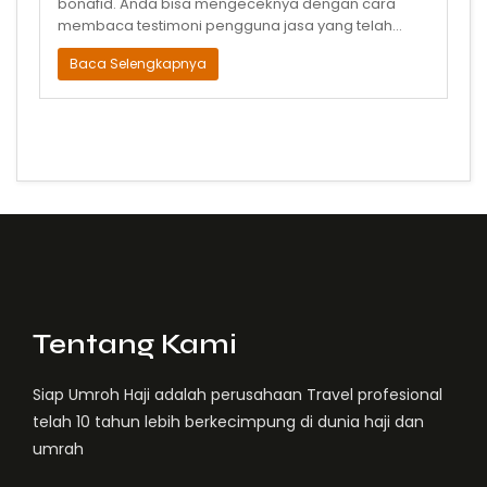
bonafid. Anda bisa mengeceknya dengan cara
membaca testimoni pengguna jasa yang telah
diberangkatkan, juga mengamati profil se
Baca Selengkapnya
Tentang Kami
Siap Umroh Haji adalah perusahaan Travel profesional
telah 10 tahun lebih berkecimpung di dunia haji dan
umrah