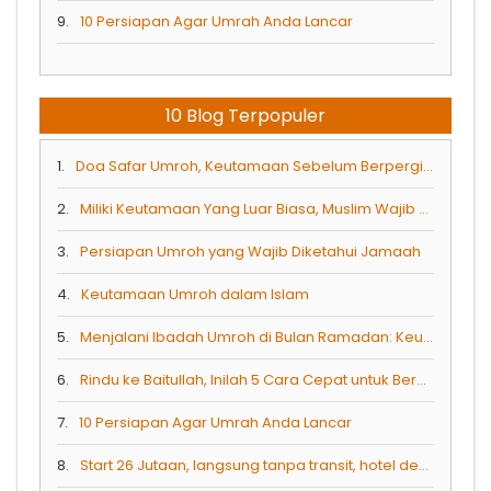
9.
10 Persiapan Agar Umrah Anda Lancar
10 Blog Terpopuler
1.
Doa Safar Umroh, Keutamaan Sebelum Berpergian
2.
Miliki Keutamaan Yang Luar Biasa, Muslim Wajib Berkunjung Ke Masjidil Haram
3.
Persiapan Umroh yang Wajib Diketahui Jamaah
4.
Keutamaan Umroh dalam Islam
5.
Menjalani Ibadah Umroh di Bulan Ramadan: Keutamaan dan Tips Persiapan
6.
Rindu ke Baitullah, Inilah 5 Cara Cepat untuk Berangkat Umrah
7.
10 Persiapan Agar Umrah Anda Lancar
8.
Start 26 Jutaan, langsung tanpa transit, hotel dekat Masjid — kuota Desember terbatas!