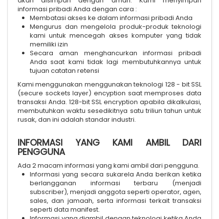
akan disimpan dengan aman. Kami menyimpan
informasi pribadi Anda dengan cara :
Membatasi akses ke dalam informasi pribadi Anda
Mengurus dan mengelola produk-produk teknologi
kami untuk mencegah akses komputer yang tidak
memiliki izin
Secara aman menghancurkan informasi pribadi
Anda saat kami tidak lagi membutuhkannya untuk
tujuan catatan retensi
Kami menggunakan menggunakan teknologi 128 - bit SSL
(secure sockets layer) encyption saat memproses data
transaksi Anda. 128-bit SSL encryption apabila dikalkulasi,
membutuhkan waktu sesedikitnya satu triliun tahun untuk
rusak, dan ini adalah standar industri.
INFORMASI YANG KAMI AMBIL DARI
PENGGUNA
Ada 2 macam informasi yang kami ambil dari pengguna.
Informasi yang secara sukarela Anda berikan ketika
berlangganan informasi terbaru (menjadi
subscriber), menjadi anggota seperti operator, agen,
sales, dan jamaah, serta informasi terkait transaksi
seperti data manifest.
Informasi yang diambil dengan teknologi ketika Anda