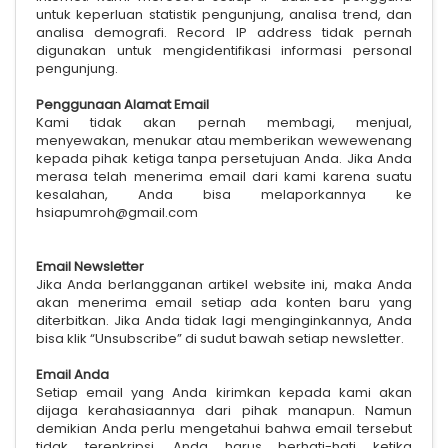
untuk keperluan statistik pengunjung, analisa trend, dan
analisa demografi. Record IP address tidak pernah
digunakan untuk mengidentifikasi informasi personal
pengunjung.
Penggunaan Alamat Email
Kami tidak akan pernah membagi, menjual,
menyewakan, menukar atau memberikan wewewenang
kepada pihak ketiga tanpa persetujuan Anda. Jika Anda
merasa telah menerima email dari kami karena suatu
kesalahan, Anda bisa melaporkannya ke
hsiapumroh@gmail.com
Email Newsletter
Jika Anda berlangganan artikel website ini, maka Anda
akan menerima email setiap ada konten baru yang
diterbitkan. Jika Anda tidak lagi menginginkannya, Anda
bisa klik “Unsubscribe” di sudut bawah setiap newsletter.
Email Anda
Setiap email yang Anda kirimkan kepada kami akan
dijaga kerahasiaannya dari pihak manapun. Namun
demikian Anda perlu mengetahui bahwa email tersebut
tidak terenkripsi. Anda harus berhati-hati ketika