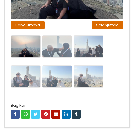
Sebelumnya
Selanjutnya
City Tour Mekkah
City Tour Mekkah Jabal Khandamah
Bagikan :