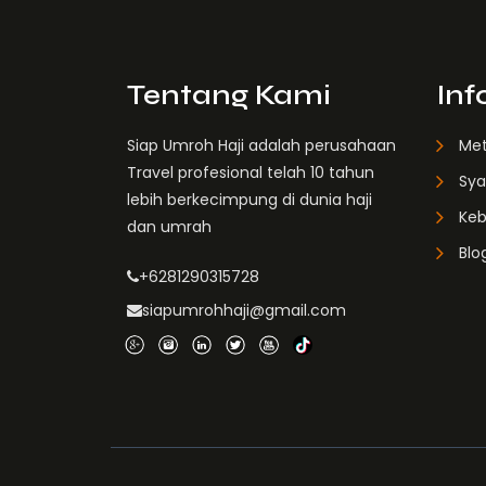
Tentang Kami
Inf
Siap Umroh Haji adalah perusahaan
Me
Travel profesional telah 10 tahun
Sya
lebih berkecimpung di dunia haji
Keb
dan umrah
Blo
+6281290315728
siapumrohhaji@gmail.com