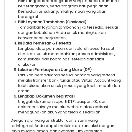
Pilih tanggal keberangkatan yang tersedia, bandara
keberangkatan, serta program hari perjalanan.
Kemudian tentukan jumlah jamaah yang akan
berangkat.
Pilih Layanan Tambahan (Opsional)
Tambahkan layanan tambahan jika tersedia, sesuai
dengan kebutuhan Anda untuk meningkatkan
kenyamanan perjalanan.
Isi Data Pemesan & Peserta
Lengkapi data pemesan dan seluruh peserta saat
checkout untuk memudahkan proses administrasi,
komunikasi, dan koordinasi setelah transaksi
dilakukan.
Lakukan Pembayaran Uang Muka (DP)
Lakukan pembayaran sesuai nominal yang tertera
melalui transfer bank, tunai, atau Virtual Account yang
telah disediakan untuk proses yang lebih mudah dan
aman.
Lengkapi Dokumen Registrasi
Unggah dokumen seperti KTP, paspor, KK, dan
dokumen lainnya melalui website atau aplikasi
menggunakan akun yang telah disediakan.
Dengan alur yang terstruktur dan sistem yang
terintegrasi, Anda dapat melakukan transaksi dengan
lebih mudah, aman, dan nyaman. Tim kami siap